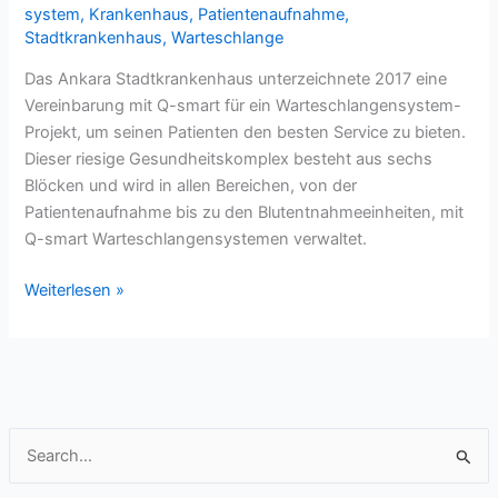
system
,
Krankenhaus
,
Patientenaufnahme
,
Stadtkrankenhaus
,
Warteschlange
Das Ankara Stadtkrankenhaus unterzeichnete 2017 eine
Vereinbarung mit Q-smart für ein Warteschlangensystem-
Projekt, um seinen Patienten den besten Service zu bieten.
Dieser riesige Gesundheitskomplex besteht aus sechs
Blöcken und wird in allen Bereichen, von der
Patientenaufnahme bis zu den Blutentnahmeeinheiten, mit
Q-smart Warteschlangensystemen verwaltet.
Ankara
Weiterlesen »
Stadtkrankenhaus
Warteschlangensystem-
Projekt
S
u