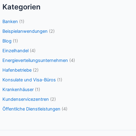
c
Kategorien
h
e
Banken
(1)
n
Beispielanwendungen
(2)
n
Blog
(1)
a
Einzelhandel
(4)
c
Energieverteilungsunternehmen
(4)
h
Hafenbetriebe
(2)
:
Konsulate und Visa-Büros
(1)
Krankenhäuser
(1)
Kundenservicezentren
(2)
Öffentliche Dienstleistungen
(4)