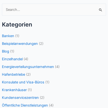
S
u
c
Kategorien
h
e
Banken
(1)
n
Beispielanwendungen
(2)
n
Blog
(1)
a
Einzelhandel
(4)
c
Energieverteilungsunternehmen
(4)
h
Hafenbetriebe
(2)
:
Konsulate und Visa-Büros
(1)
Krankenhäuser
(1)
Kundenservicezentren
(2)
Öffentliche Dienstleistungen
(4)