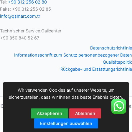
Tel:
+90 312 256 02 80
Faks: +90 312 256 02 85
info@qsmart.com.tr
Technischer Service Callcenter
+90 850 840 52 67
Datenschutzrichtlinie
Informationsschrift zum Schutz personenbezogener Daten
Qualitätspolitik
Rückgabe- und Erstattungsrichtlinie
Wir verwenden Cookies auf unserer Website, um
sicherzustellen, dass wir Ihnen das beste Erlebnis bieten.
Copyright © 2026 Q-smart | Q-smart Aufrufanlagen Gmbh / Bifra
Muhendislik Ltd.Sti.
Akzeptieren
Ablehnen
Einstellungen auswählen